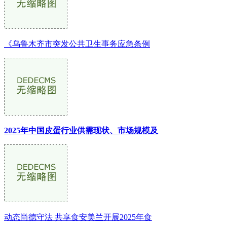
《乌鲁木齐市突发公共卫生事务应急条例
2025年中国皮蛋行业供需现状、市场规模及
动态尚德守法 共享食安美兰开展2025年食