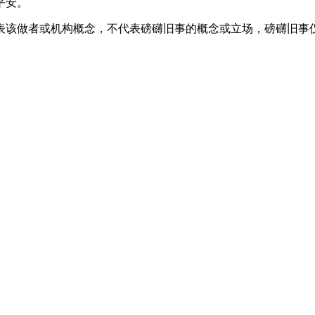
平安。
该做者或机构概念，不代表磅礴旧事的概念或立场，磅礴旧事仅