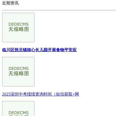
近期资讯
临川区抚北镇核心长儿园开展食物平安应
2025深圳中考绩绩查询时间（短信获取+网