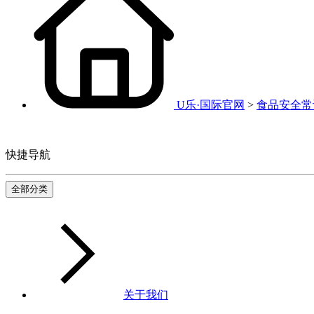
U乐·国际官网
>
食品安全常
快捷导航
全部分类
关于我们