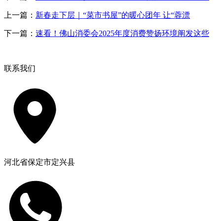
上一篇：
新春走下层｜“菜市书屋”的暖心团年 让“蓉漂
下一篇：
速看！佛山消委会2025年度消费赞扬环境阐发这些
联系我们
河北省保定市定兴县