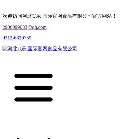
欢迎访问河北U乐·国际官网食品有限公司官方网站！
2906099083@qq.com
0312-6820759