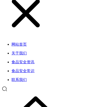
网站首页
关于我们
食品安全资讯
食品安全常识
联系我们