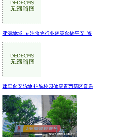
亚洲地域_专注食物行业鞭策食物平安_资
建牢食安防地 护航校园健康青西新区音乐