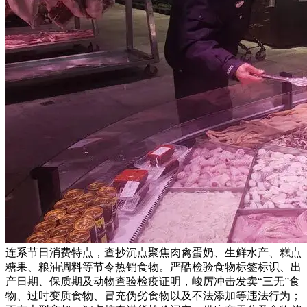
连系节日消费特点，查抄沉点聚焦肉禽蛋奶、生鲜水产、糕点
糖果、粮油调料等节令热销食物。严酷检验食物标签标识、出
产日期、保质期及动物查验检疫证明，峻厉冲击发卖“三无”食
物、过时变质食物、冒充伪劣食物以及不法添加等违法行为；