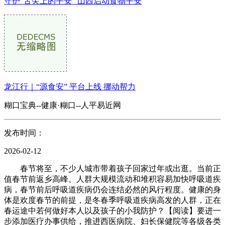
守护“舌尖上的平安” 山西启动食物平安
龙江行｜“源食安” 平台上线 挪动帮力
糊口宝典--健康·糊口--人平易近网
发布时间：
2026-02-12
春节将至，不少人城市带着孩子回家过年或出逛。当前正
值春节前返乡高峰。人群大规模流动和堆积容易加快呼吸道疾
病，春节前后呼吸道疾病仍会连结必然的风行程度。健康的身
体是欢度春节的前提，是冬春季呼吸道疾病高发的人群，正在
春运途中若何做好本人以及孩子的小我防护？【阅读】要进一
步添加医疗办事供给，推进西医病院、妇长保健院等各级各类