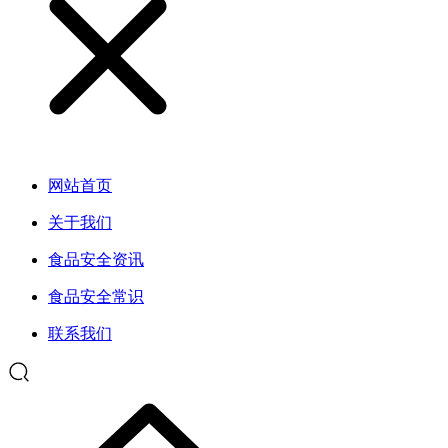
网站首页
关于我们
食品安全资讯
食品安全常识
联系我们