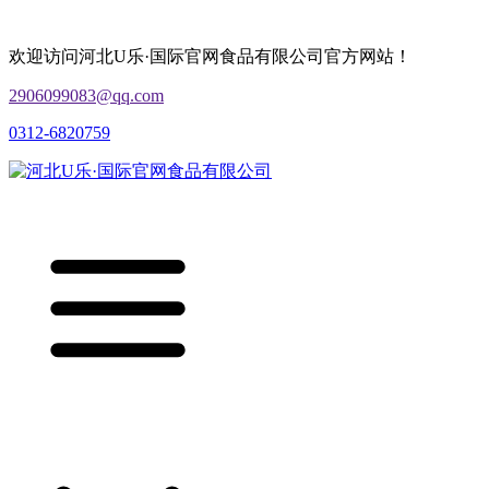
欢迎访问河北U乐·国际官网食品有限公司官方网站！
2906099083@qq.com
0312-6820759