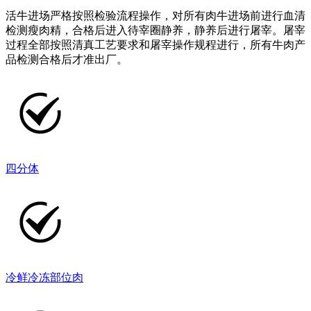
活牛进场严格按照检验流程操作，对所有肉牛进场前进行血清
检测瘦肉精，合格后进入待宰圈静养，静养后进行屠宰。屠宰
过程全部按照清真工艺要求和屠宰操作规程进行，所有牛肉产
品检测合格后才准出厂。
四分体
冷鲜冷冻部位肉