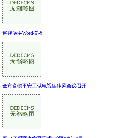
巡视演讲Word模板
全市食物平安工做电视德律风会议召开