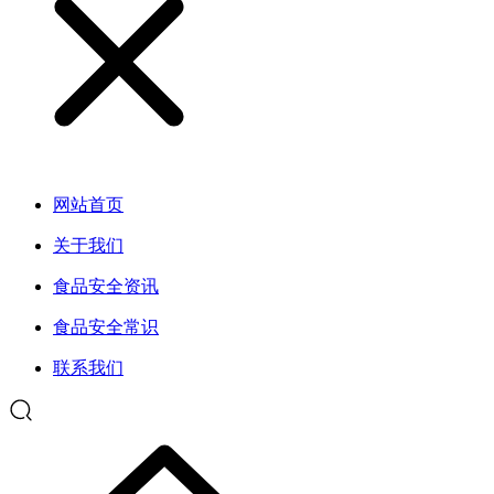
网站首页
关于我们
食品安全资讯
食品安全常识
联系我们