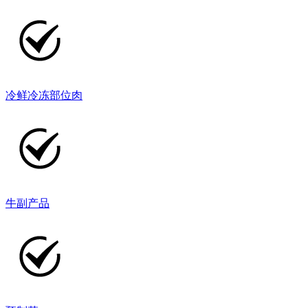
冷鲜冷冻部位肉
牛副产品