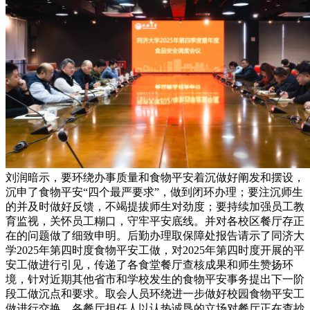
刘润暗示，要环绕办事质量和食物平安着沉做好阐发和摆设，
沉申了食物平安“四个最严要求”，做到闭环办理；要注沉师生
的并及时做好反馈，不竭提拔师生对劲度；要持续加强员工教
育监视，关怀员工糊口，守牢平安底线。并对各校区餐厅存正
在的问题做了细致申明。后勤办理取保障处报告请示了同济大
学2025年第四时度食物平安工做，对2025年第四时度开展的平
安工做进行引见，传递了各食堂餐厅查核成果和师生赞扬环
境，针对近期其他省市和学校发生的食物平安事务提出下一阶
段工做沉点和要求。取会人员环绕进一步做好校园食物平安工
做进行交换，各餐厅担任人以认热诚恳的立场对餐厅正在查抄