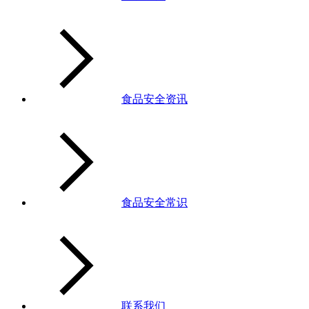
食品安全资讯
食品安全常识
联系我们