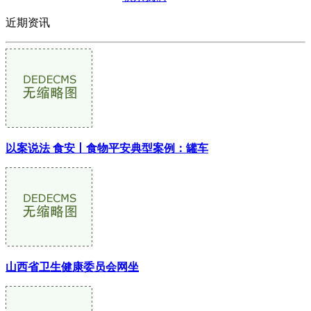
近期资讯
以案说法 食安丨食物平安典型案例：罐车
山西省卫生健康委员会网坐