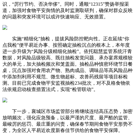
识，“厉行节约、否决华侈”。同时，通顺“12315”赞扬举报渠
道，加强对食物平安舆情的及时监测取研判，确保对群众反映
的问题和突发环境可以或许快速响应、无效措置。
实施“精细化”抽检，提拔风险防控靶向性。正在延续“你
点我检”便平易近办事、按照确定抽检沉点的根本上，本年度
进一步升级为“风险分级精细化抽检”。依托聪慧监管系统汗青
数据，对风险品级较高、既往抽检发觉问题、承办宴席规模较
大的单元，加大抽检频次和笼盖面。抽检品种慎密环绕节日餐
桌，沉点加强对食用农产物、熟肉成品、调味品等高风险品种
中添加剂利用不规范、微生物超标、农兽药残留等项目标检
测。目前已完成食物平安监视抽检234批次，对不及格食物依
法依规启动核查措置法式，实现“检管联动”。
下一步，襄城区市场监管部分将继续连结高压态势，加密
放哨频次，强化应急预备，以最严谨的尺度、最严酷的监管、
最峻厉的惩罚、最庄重的问责，确保春节期间食物平安形势不
变，为全区人平易近欢度新春佳节供给的食物平安保障。