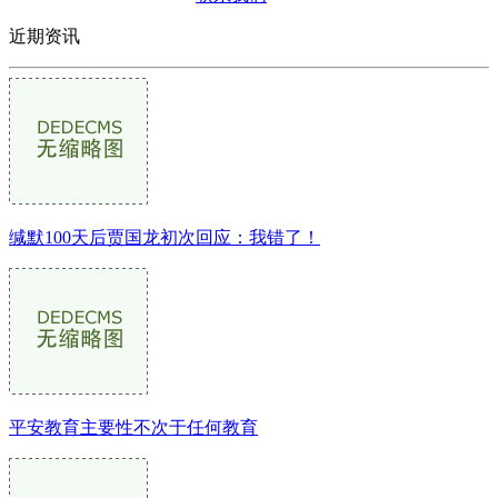
近期资讯
缄默100天后贾国龙初次回应：我错了！
平安教育主要性不次于任何教育