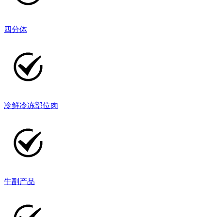
四分体
冷鲜冷冻部位肉
牛副产品