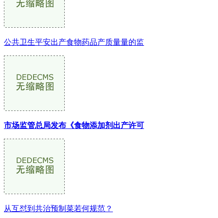
公共卫生平安出产食物药品产质量量的监
市场监管总局发布《食物添加剂出产许可
从互怼到共治预制菜若何规范？