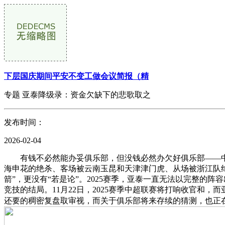
下层国庆期间平安不变工做会议简报（精
专题 亚泰降级录：资金欠缺下的悲歌取之
发布时间：
2026-02-04
有钱不必然能办妥俱乐部，但没钱必然办欠好俱乐部——中国
海申花的绝杀、客场被云南玉昆和天津津门虎、从场被浙江队绝
箭”，更没有“若是论”。2025赛季，亚泰一直无法以完整
竞技的结局。11月22日，2025赛季中超联赛将打响收官和
还要的稠密复盘取审视，而关于俱乐部将来存续的猜测，也正