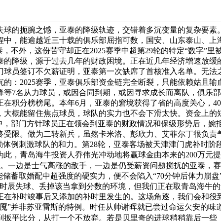
失球的扼腕之憾，亚泰的降级轨迹，交错着多沉变量的复杂要素
程中，能逾越近三十载的俱乐部屈指可数，国安、山东泰山、上
泰，不外，这份苦守却正在2025赛季中超第29轮的特定“数字”
亚泰的降级，源于过去几年的财政困境。正在近几年经济增速放缓
部门球员签订不欠薪证明，亚泰第一次缺席了首核准入名单。无法之
沉的：2025赛季，亚泰俱乐部资金链完全断裂，只能依赖姑且输
峰等7名从力球员，或因合同到期，或因寻求成长而离队，俱乐
在积分榜榜尾。本年6月，亚泰的窘境获得了省的高度关心，40
，大概能留住焦点球员，球队的实力也不会下滑太快。资金上的
单中，部门方针球员正在领会到亚泰的财政情况和保级形势后，婉
终受限。做为二转新兵，虽然卡米洛、彭欣力、艾菲尔丁很负责
励体例刺激球队的和力。第28轮，亚泰客场被天津津门虎补时阶
为此，青岛海牛投资人乔伟光冲动地将赢球金由本来的200万元提
0万元。一边是士气高涨的敌手，一边是仍受薪资问题搅扰的亚泰，
能储蓄取婚配中超强度的硬实力，便不会陷入“70分钟后体力崩
初时辰失球、丢掉该当拿到分数的环境，但我们正在取青岛海牛
正在补时竣事后又添加的补时里发生的。这场角逐，我们会和役
魇”并非苏亚雷斯的特例。时任从帅谢晖就已尝过命运欠安的味道
队到扳平比分，从打一个不放弃。若是贝里奇的进球稍稍靠后一些