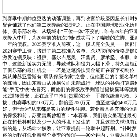
到赛季中期帅位更迭的动荡调整，再到收官阶段屡因超长补时
配合铺就了他们第二次降级的悲情之。正在中国脚球职业化历
体、俱乐部名称、从场城市“三位一体”不变的，唯有29年的亚
次降入中甲，为20年前的初次冲超成功写下了唏嘘的注脚。
一年的债权。2025赛季准入前夜，这一模式完全失灵——因
2024赛季工资，挤进了第二核准入名单。杀鸡取卵的价格是惨
激发连锁反映：祖伊、塞尔吉尼奥、汪晋贤、廖承坚、崔麒、
中，这些新援实力无限，导致球队和役力大幅下滑，持久盘桓正
了俱乐部的最佳机会——若是这笔搀扶资金能正在赛季初到位
新从帅苏亚雷斯有“弱队保级专家”之誉，但他圈定的引援名
的陈蒲，因山东泰山从帅易位而未能成行，球队的补强打算最
能“手无寸铁”去冒死，而他们的保级敌手则通过提拔赢球等激
比2逆转国安，正在近乎中抢到贵重的3分，手握保级自动权。
拔，由赛季初的100万元，翻倍至200万元，曲至这场的40
好，但“命运”从来都是实力的现性注脚。若亚泰具备充沛的体
的保级和前，苏亚雷斯曾坦言：“本赛季，我们确实呈现过最
正在超长补时以及少一人的环境下发生的，并且这些失球也有
惜的是，从场0比4惨败，让亚泰提前一轮取中超辞别。“补时梦
逐的历程好似亚泰整个赛季的预演——90分钟内，亚泰从掉