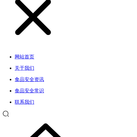
网站首页
关于我们
食品安全资讯
食品安全常识
联系我们