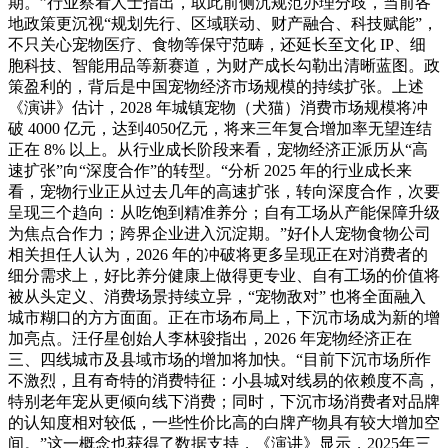
期。”行业察看人士指出，取此前侧沉规范办理分歧，当前各
地政策更沉视“规划先行、区域联动、财产融合、科技赋能”，
不只关心宠物医疗、食物等保守范畴，还延长至文化 IP、细
胞科技、智能用品等新赛道，为财产成长勾勒出清晰蓝图。政
策盈利的，背后是中国宠物经济市场规模的持续扩张。上述
《演讲》估计，2028 年城镇宠物（犬猫）消费市场规模将冲
破 4000 亿元，达到4050亿元，将来三年复合增加率无望连结
正在 8% 以上。从行业成长阶段来看，宠物经济正派历从“高
速扩张”向“深度合作”的转型。“分析 2025 年的行业成长来
看，宠物行业正从过去几年的高速扩张，转向深度合作，次要
呈现三个趋向：从吃饱到精准养分；自有工场从产能保障升级
为焦点合作力；跨界企业进入沉淀期。”好仆人宠物食物公司
相关担任人认为，2026 年的冲破将更多呈现正在对消费者的
细分需求上，好比养分健康上做得更专业、自有工场的价值将
被从头定义、消费场景持续立异，“宠物敌对” 也将全面融入
城市糊口的方方面面。正在市场布局上，下沉市场成为新的增
加亮点。汪仔星创始人李林骏指出，2026 年宠物经济正在
三、四线城市及县域市场的增加将加快。“目前下沉市场所作
不激烈，且有奇特的消费特征：小县城对线易的依赖度不高，
特别老年宠从更倾向线下消费；同时，下沉市场消费者对品牌
的认知度相对较低，一些性价比高的白牌产物具有较大增加空
间。”这一概念也获得了数据支持，《演讲》显示，2025年三