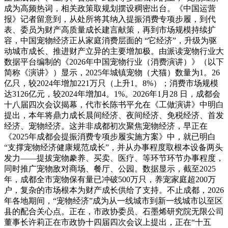
成为高频热词，相关政策取规划摆设稠密出台。《中国运营
报》记者留意到，从处所将其纳入提振消费专项步履，到代
表、委员为财产高质量成长建言献策，再到市场规模持续扩
容，中国宠物经济正从家庭消费层面的 “它经济”，升级为驱
动城市成长、推进财产立异的主要增加极。由派读宠物行业大
数据平台编制的《2026年中国宠物行业（消费演讲）》（以下
简称《演讲》）显示，2025年城镇宠物（犬猫）数量为1。26
亿只，较2024年增加221万只（上升1。8%）；消费市场规模
达3126亿元，较2024年增加4。1%。2026年1月28 日，成都会
十八届四次会议揭幕，代市长陈书平允在《工做演讲》中明白
提出，本年将鼎力成长晨间经济、夜间经济、免税经济、首发
经济、宠物经济。这并非成都初次聚焦宠物经济，早正在
《2025年成都会提振消费专项步履实施方案》中，就已明白
“支撑宠物经济健康规范成长”，并从办事程度取根本设备两头
发力——提拔宠物豢养、买卖、医疗、等环节环节办事程度，
同时推广宠物敌对商场、餐厅、公园。数据显示，截至2025
年，成都全市宠物保有量已冲破500万只，养宠家庭超200万
户，复杂的市场根本为财产成长供给了支持。不止成都，2026
年各地期间，“宠物经济”成为从一线城市到新一线城市以至区
县的配合关心点。正在，市政协委员、石墨烯研究院无限公司
董事长许莉正在市政协十四届四次会议上提出，正在“十五