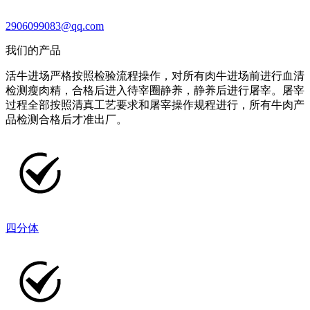
2906099083@qq.com
我们的产品
活牛进场严格按照检验流程操作，对所有肉牛进场前进行血清
检测瘦肉精，合格后进入待宰圈静养，静养后进行屠宰。屠宰
过程全部按照清真工艺要求和屠宰操作规程进行，所有牛肉产
品检测合格后才准出厂。
四分体