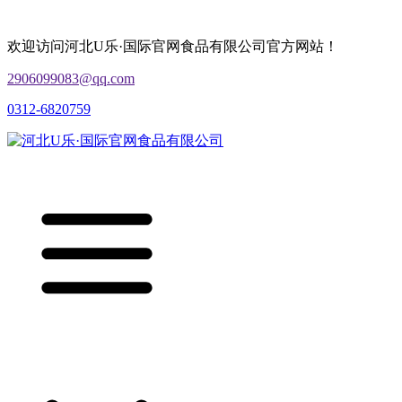
欢迎访问河北U乐·国际官网食品有限公司官方网站！
2906099083@qq.com
0312-6820759