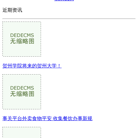
近期资讯
贺州学院将来的贺州大学！
事关平台外卖食物平安 收集餐饮办事新规