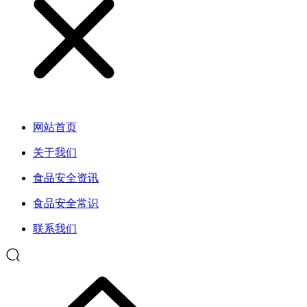
网站首页
关于我们
食品安全资讯
食品安全常识
联系我们