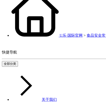
U乐·国际官网
>
食品安全常
快捷导航
全部分类
关于我们