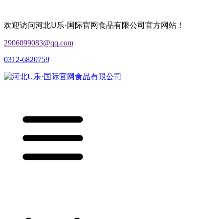
欢迎访问河北U乐·国际官网食品有限公司官方网站！
2906099083@qq.com
0312-6820759