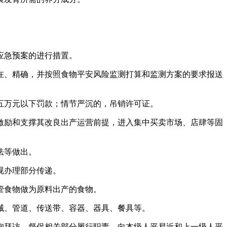
应急预案的进行措置。
、精确，并按照食物平安风险监测打算和监测方案的要求报送
万元以下罚款；情节严沉的，吊销许可证。
励和支撑其改良出产运营前提，进入集中买卖市场、店肆等固
法等做出。
视办理部分传递。
管食物做为原料出产的食物。
、管道、传送带、容器、器具、餐具等。
拜访，督促相关部分履行职责，向本级人平易近和上一级人平