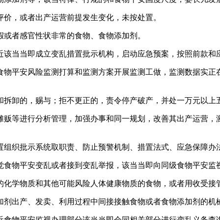
价，或者出产运营前提发生变化，未按处置。
或者感官性状非常的食物、食物添加剂。
该当当即成立变乱措置批示机构，启动应急预案，按照前款和
物平安风险监测打算和监测方案开展监测工做，监测数据实正在
拆卸的，赐与；拒不更正的，责令停产破产，并处一万元以上五
贩等进行分析管理，加强办事和同一规划，改善其出产运营，激
组织批示系统取职责、防止预警机制、措置法式、应急保障办
食物平安变乱或者接到变乱举报，该当当即向同级食物平安监
化学物质和其他可能风险人体健康物质的食物，或者用收受接
剂出产、发卖、利用过程中间接接触食物或者食物添加剂的机械
食物平安监视办理部分该当当即会同相关部分进行变乱义务查询