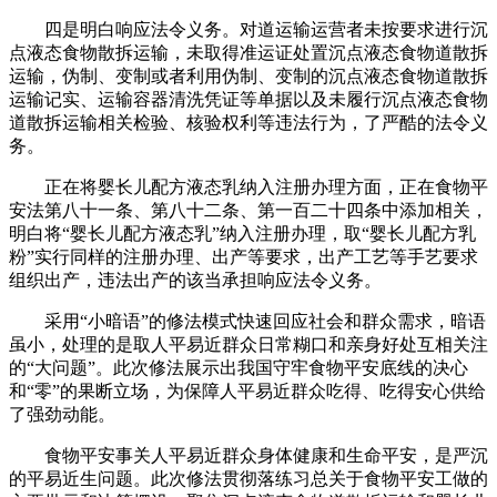
四是明白响应法令义务。对道运输运营者未按要求进行沉
点液态食物散拆运输，未取得准运证处置沉点液态食物道散拆
运输，伪制、变制或者利用伪制、变制的沉点液态食物道散拆
运输记实、运输容器清洗凭证等单据以及未履行沉点液态食物
道散拆运输相关检验、核验权利等违法行为，了严酷的法令义
务。
正在将婴长儿配方液态乳纳入注册办理方面，正在食物平
安法第八十一条、第八十二条、第一百二十四条中添加相关，
明白将“婴长儿配方液态乳”纳入注册办理，取“婴长儿配方乳
粉”实行同样的注册办理、出产等要求，出产工艺等手艺要求
组织出产，违法出产的该当承担响应法令义务。
采用“小暗语”的修法模式快速回应社会和群众需求，暗语
虽小，处理的是取人平易近群众日常糊口和亲身好处互相关注
的“大问题”。此次修法展示出我国守牢食物平安底线的决心
和“零”的果断立场，为保障人平易近群众吃得、吃得安心供给
了强劲动能。
食物平安事关人平易近群众身体健康和生命平安，是严沉
的平易近生问题。此次修法贯彻落练习总关于食物平安工做的