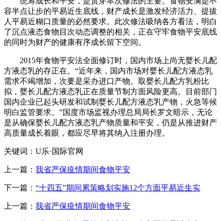
统筹成长和平安，是贯穿本次修法的主要。食物安满是不
容半点让步的平易近生底线，财产成长是激发经济活力、提拔
人平易近糊口质量的必然要求。此次修法吸纳各方看法，明白
了沉点液态食物目次动态调整的相关，正在守牢食物平安底线
的同时为财产的健康有序成长留下空间。
2015年食物平安法全面修订时，国内市场上尚无婴长儿配
方液态乳的存正在。“近年来，国内市场对婴长儿配方液态乳
需求不竭增加，次要是采办进口产物。取婴长儿配方乳粉比
拟，婴长儿配方液态乳正在质量节制方面风险更高。目前部门
国内企业已起头研发和试制婴长儿配方液态乳产物，火急等候
明白监管要求。”国度市场监视办理总局局长罗文暗示，无论
是从确保婴长儿配方液态乳产物质量和平安，仍是从推进财产
高质量成长着眼，都应尽早将其纳入注册办理。
关键词：U乐·国际官网
上一篇：
我省严保疫情期间食物平安
下一篇：
“十四五”期间累策略划实施12个方面平易近生实
上一篇：
我省严保疫情期间食物平安