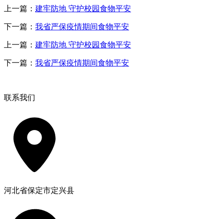
上一篇：
建牢防地 守护校园食物平安
下一篇：
我省严保疫情期间食物平安
上一篇：
建牢防地 守护校园食物平安
下一篇：
我省严保疫情期间食物平安
联系我们
河北省保定市定兴县