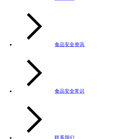
食品安全资讯
食品安全常识
联系我们