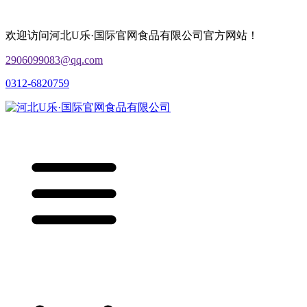
欢迎访问河北U乐·国际官网食品有限公司官方网站！
2906099083@qq.com
0312-6820759